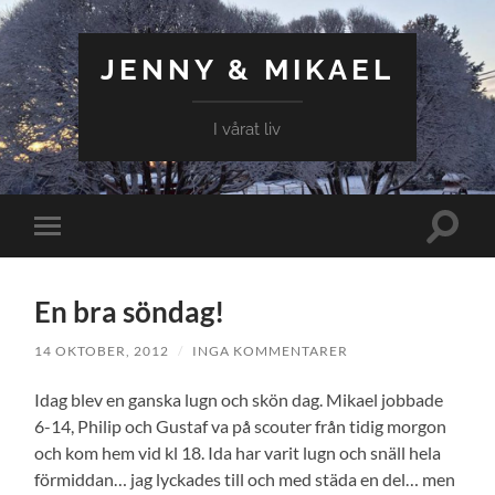
JENNY & MIKAEL
I vårat liv
Slå
Slå
på/av
på/av
sökfält
mobilmeny
En bra söndag!
14 OKTOBER, 2012
/
INGA KOMMENTARER
Idag blev en ganska lugn och skön dag. Mikael jobbade
6-14, Philip och Gustaf va på scouter från tidig morgon
och kom hem vid kl 18. Ida har varit lugn och snäll hela
förmiddan… jag lyckades till och med städa en del… men