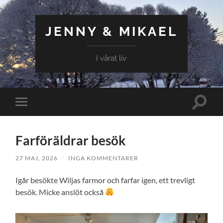
JENNY & MIKAEL
I vårat liv
Slå
Slå
på/av
på/av
sökfält
mobilmeny
Farföräldrar besök
27 MAJ, 2026
/
INGA KOMMENTARER
Igår besökte Wiljas farmor och farfar igen, ett trevligt
besök. Micke anslöt också