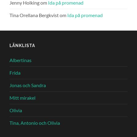
Jenny Holking
om
Ida på promenad
Tina Orellana Bergkvist
om
Ida på promenad
LÄNKLISTA
Albertinas
Frida
Jonas och Sandra
Mitt mirakel
Olivia
Tina, Antonio och Olivia