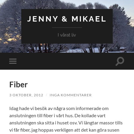
JENNY & MIKAEL
I vårat liv
Slå
Slå
på/av
på/av
sökfält
mobilmeny
Fiber
3 OKTOBER, 2012
/
INGA KOMMENTARER
Idag hade vi besök av några som informerade om
anslutningen till fiber i vårt hus. De kollade vart
anslutningen ska sitta i huset osv. Vi längtar massor tills
vi får fiber, jag hoppas verkligen att det kan göra susen