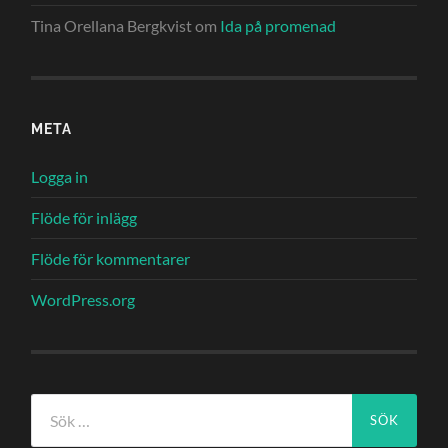
Tina Orellana Bergkvist
om
Ida på promenad
META
Logga in
Flöde för inlägg
Flöde för kommentarer
WordPress.org
Sök
efter: