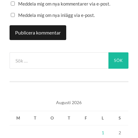
Meddela mig om nya kommentarer via e-post.
Meddela mig om nya inlägg via e-post.
Sök
efter:
Augusti 2026
M
T
O
T
F
L
S
1
2