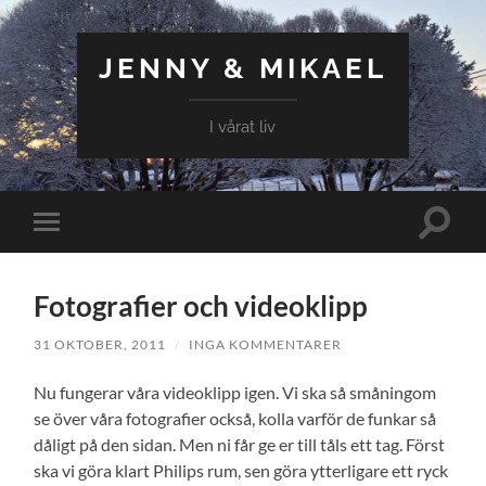
JENNY & MIKAEL
I vårat liv
Slå
Slå
på/av
på/av
sökfält
mobilmeny
Fotografier och videoklipp
31 OKTOBER, 2011
/
INGA KOMMENTARER
Nu fungerar våra videoklipp igen. Vi ska så småningom
se över våra fotografier också, kolla varför de funkar så
dåligt på den sidan. Men ni får ge er till tåls ett tag. Först
ska vi göra klart Philips rum, sen göra ytterligare ett ryck