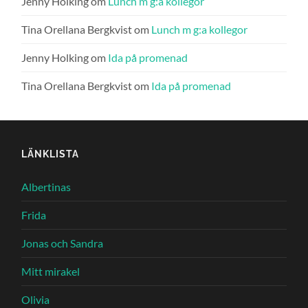
Jenny Holking
om
Lunch m g:a kollegor
Tina Orellana Bergkvist
om
Lunch m g:a kollegor
Jenny Holking
om
Ida på promenad
Tina Orellana Bergkvist
om
Ida på promenad
LÄNKLISTA
Albertinas
Frida
Jonas och Sandra
Mitt mirakel
Olivia