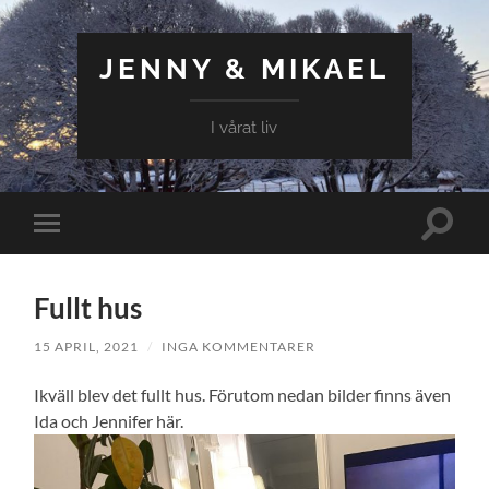
JENNY & MIKAEL
I vårat liv
Slå
Slå
på/av
på/av
sökfält
mobilmeny
Fullt hus
15 APRIL, 2021
/
INGA KOMMENTARER
Ikväll blev det fullt hus. Förutom nedan bilder finns även
Ida och Jennifer här.