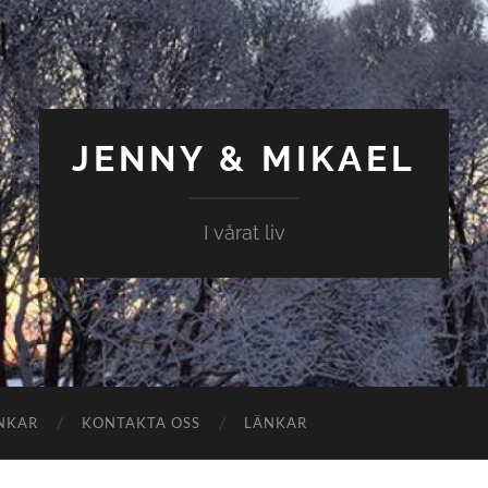
JENNY & MIKAEL
I vårat liv
NKAR
KONTAKTA OSS
LÄNKAR