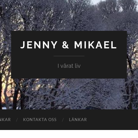
JENNY & MIKAEL
I vårat liv
NKAR
KONTAKTA OSS
LÄNKAR