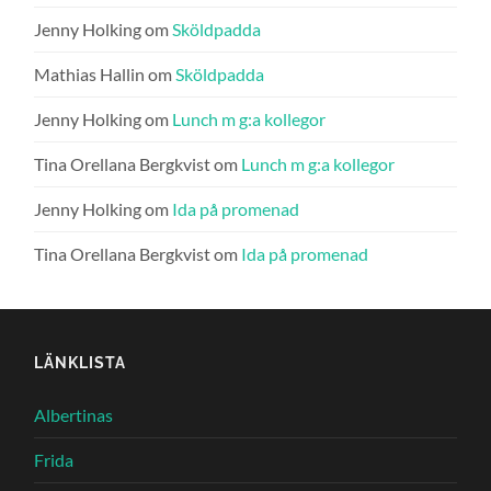
Jenny Holking
om
Sköldpadda
Mathias Hallin
om
Sköldpadda
Jenny Holking
om
Lunch m g:a kollegor
Tina Orellana Bergkvist
om
Lunch m g:a kollegor
Jenny Holking
om
Ida på promenad
Tina Orellana Bergkvist
om
Ida på promenad
LÄNKLISTA
Albertinas
Frida