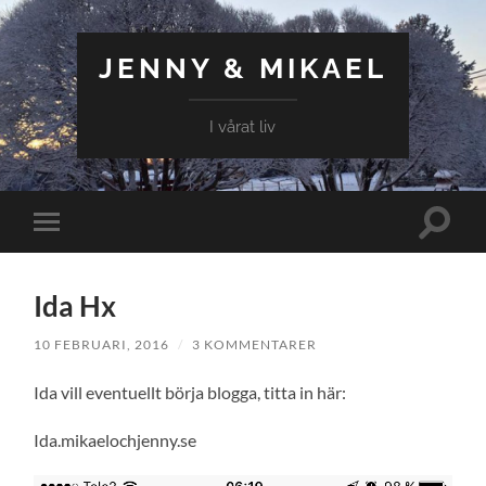
JENNY & MIKAEL
I vårat liv
Slå
Slå
på/av
på/av
sökfält
mobilmeny
Ida Hx
10 FEBRUARI, 2016
/
3 KOMMENTARER
Ida vill eventuellt börja blogga, titta in här:
Ida.mikaelochjenny.se