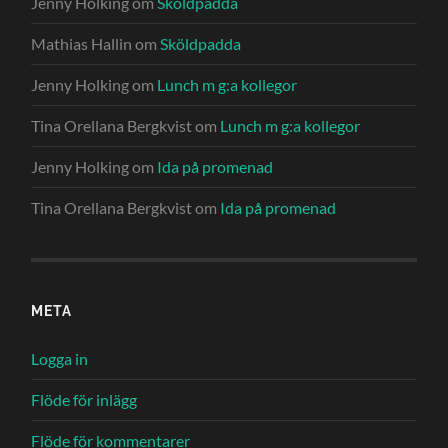
Jenny Holking
om
Sköldpadda
Mathias Hallin
om
Sköldpadda
Jenny Holking
om
Lunch m g:a kollegor
Tina Orellana Bergkvist
om
Lunch m g:a kollegor
Jenny Holking
om
Ida på promenad
Tina Orellana Bergkvist
om
Ida på promenad
META
Logga in
Flöde för inlägg
Flöde för kommentarer