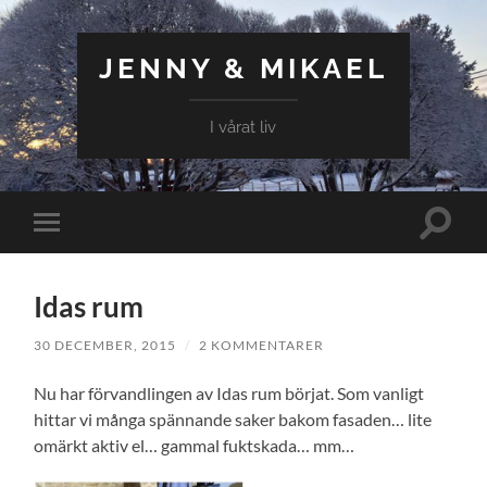
JENNY & MIKAEL
I vårat liv
Slå
Slå
på/av
på/av
sökfält
mobilmeny
Idas rum
30 DECEMBER, 2015
/
2 KOMMENTARER
Nu har förvandlingen av Idas rum börjat. Som vanligt
hittar vi många spännande saker bakom fasaden… lite
omärkt aktiv el… gammal fuktskada… mm…