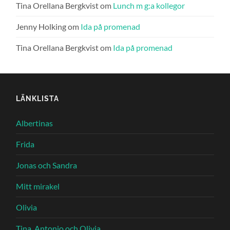
Tina Orellana Bergkvist
om
Lunch m g:a kollegor
Jenny Holking
om
Ida på promenad
Tina Orellana Bergkvist
om
Ida på promenad
LÄNKLISTA
Albertinas
Frida
Jonas och Sandra
Mitt mirakel
Olivia
Tina, Antonio och Olivia