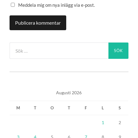
Meddela mig om nya inlägg via e-post.
Sök
efter:
Augusti 2026
M
T
O
T
F
L
S
1
2
3
4
5
6
7
8
9