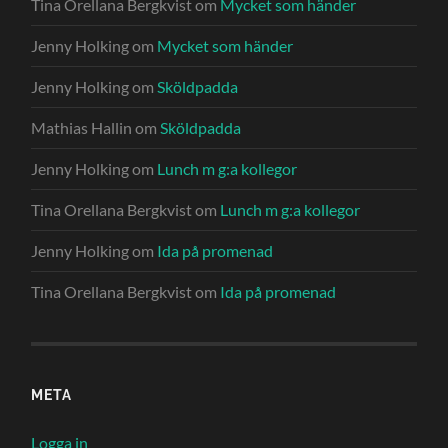
Tina Orellana Bergkvist
om
Mycket som händer
Jenny Holking
om
Mycket som händer
Jenny Holking
om
Sköldpadda
Mathias Hallin
om
Sköldpadda
Jenny Holking
om
Lunch m g:a kollegor
Tina Orellana Bergkvist
om
Lunch m g:a kollegor
Jenny Holking
om
Ida på promenad
Tina Orellana Bergkvist
om
Ida på promenad
META
Logga in