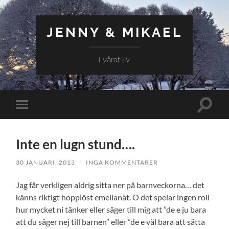
JENNY & MIKAEL
I vårat liv
Slå
Slå
på/av
på/av
sökfält
mobilmeny
Inte en lugn stund….
30 JANUARI, 2013
/
INGA KOMMENTARER
Jag får verkligen aldrig sitta ner på barnveckorna… det
känns riktigt hopplöst emellanåt. O det spelar ingen roll
hur mycket ni tänker eller säger till mig att ”de e ju bara
att du säger nej till barnen” eller ”de e väl bara att sätta