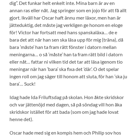
dig”. Det funkar helt enkelt inte. Mina barn är av en
annan ras eller nåt. Jag springer som en jojo för att få allt
gjort. Ikväll har Oscar haft ännu mer läxor, men han är
jätteduktig, det måste jag verkligen ge honom en eloge
för! Victor har fortsatt med hans spanskaläxa… de e
bara det att när han sen ska läsa upp för mig (träna), då
bara ’måste’ han ta fram rätt fönster i datorn mellan
meningarna… o så ’måste’ han ta fram rätt bild i datorn
eller nåt… fattar ni vilken tid det tar att läsa igenom tio
meningar när han ’bara’ ska fixa det ’där’. O det spelar
ingen roll om jag säger till honom att sluta, för han ’ska ju
bara’… Suck!
Idag hade Ida Friluftsdag på skolan. Hon åkte skridskor
och var jättenöjd med dagen, så på söndag vill hon åka
skridskor istället för att bada (som om jag hade lovat
henne det).
Oscar hade med sig en kompis hem och Philip sov hos