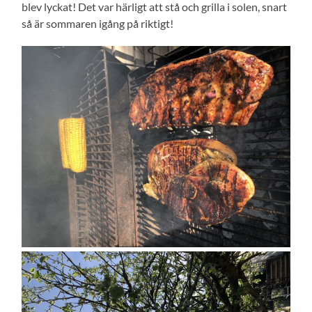
blev lyckat! Det var härligt att stå och grilla i solen, snart
så är sommaren igång på riktigt!