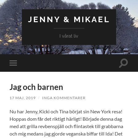
JENNY & MIKAEL
I vårat liv
Slå
Slå
på/av
på/av
sökfält
mobilmeny
Jag och barnen
17 MAJ, 2019
/
INGA KOMMENTARER
Nu har Jenny, Kicki och Tina börjat sin New York resa!
Hoppas dom får det riktigt härligt! Började denna dag
med att grilla revbenspjäll och flintastek till grabbarna
och mig medans jag gjorde veganska biffar till Ida! Det