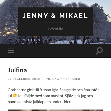
JENNY & MIKAEL
I vårat liv
Slå
Slå
på/av
på/av
sökfält
mobilmeny
Julfina
21 DECEMBER, 2015
/
INGA KOMMENTARER
Grabbarna gick till frissan igår. Snaggade och fina inför
jul
Ida följde med som maskot. Själv gick jag och
handlade sista julklappen under tiden.