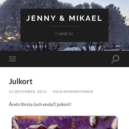
JENNY & MIKAEL
I vårat liv
Slå
Slå
på/av
på/av
sökfält
mobilmeny
Julkort
13 DECEMBER, 2013
/
INGA KOMMENTARER
Årets första (och enda?) julkort!