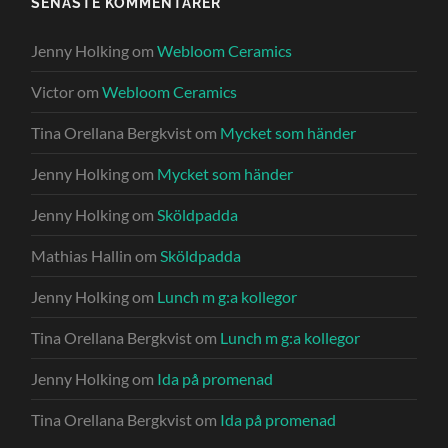
SENASTE KOMMENTARER
Jenny Holking
om
Webloom Ceramics
Victor
om
Webloom Ceramics
Tina Orellana Bergkvist
om
Mycket som händer
Jenny Holking
om
Mycket som händer
Jenny Holking
om
Sköldpadda
Mathias Hallin
om
Sköldpadda
Jenny Holking
om
Lunch m g:a kollegor
Tina Orellana Bergkvist
om
Lunch m g:a kollegor
Jenny Holking
om
Ida på promenad
Tina Orellana Bergkvist
om
Ida på promenad