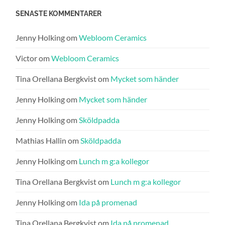
SENASTE KOMMENTARER
Jenny Holking
om
Webloom Ceramics
Victor
om
Webloom Ceramics
Tina Orellana Bergkvist
om
Mycket som händer
Jenny Holking
om
Mycket som händer
Jenny Holking
om
Sköldpadda
Mathias Hallin
om
Sköldpadda
Jenny Holking
om
Lunch m g:a kollegor
Tina Orellana Bergkvist
om
Lunch m g:a kollegor
Jenny Holking
om
Ida på promenad
Tina Orellana Bergkvist
om
Ida på promenad