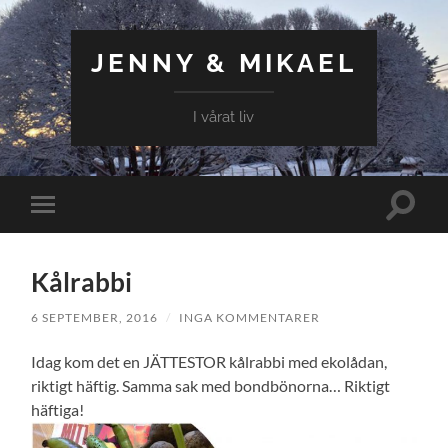
JENNY & MIKAEL
I vårat liv
Slå
Slå
på/av
på/av
sökfält
mobilmeny
Kålrabbi
6 SEPTEMBER, 2016
/
INGA KOMMENTARER
Idag kom det en JÄTTESTOR kålrabbi med ekolådan,
riktigt häftig. Samma sak med bondbönorna… Riktigt
häftiga!