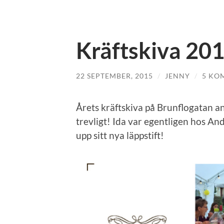
Kräftskiva 20
22 SEPTEMBER, 2015
/
JENNY
/
5 KO
Årets kräftskiva på Brunflogatan an
trevligt! Ida var egentligen hos A
upp sitt nya läppstift!