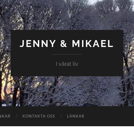
JENNY & MIKAEL
I vårat liv
NKAR
KONTAKTA OSS
LÄNKAR