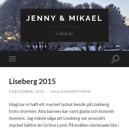
JENNY & MIKAEL
I vårat liv
Slå
Slå
på/av
på/av
sökfält
mobilmeny
Liseberg 2015
4 DECEMBER, 2015
/
INGA KOMMENTARER
Idag har vi haft ett mycket lyckat besök på Liseberg,
trots stormen. Alla barnen har varit glada och kommit
överens. Jag måste säga att Liseberg var avsevärt
mycket bättre än Gröna Lund. På kvällen slocknade Ida i