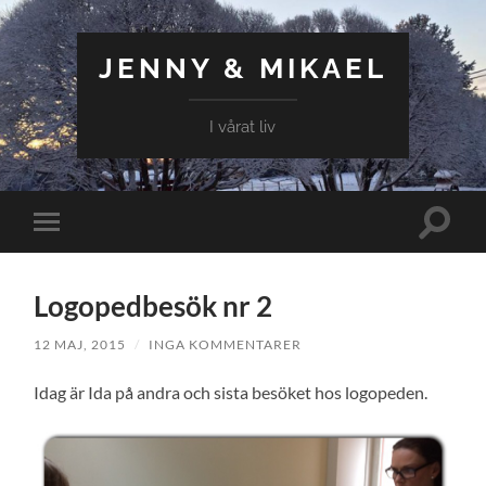
JENNY & MIKAEL
I vårat liv
Slå
Slå
på/av
på/av
sökfält
mobilmeny
Logopedbesök nr 2
12 MAJ, 2015
/
INGA KOMMENTARER
Idag är Ida på andra och sista besöket hos logopeden.