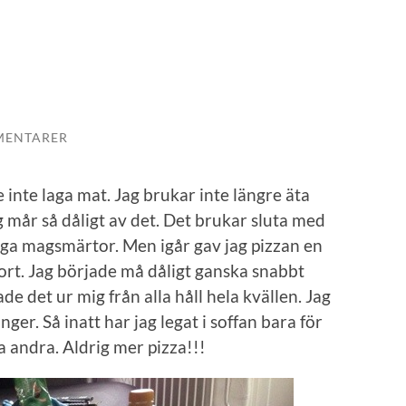
MENTARER
de inte laga mat. Jag brukar inte längre äta
g mår så dåligt av det. Det brukar sluta med
tiga magsmärtor. Men igår gav jag pizzan en
gjort. Jag började må dåligt ganska snabbt
ade det ur mig från alla håll hela kvällen. Jag
ger. Så inatt har jag legat i soffan bara för
lla andra. Aldrig mer pizza!!!