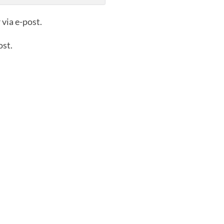
via e-post.
ost.