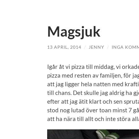
Magsjuk
13 APRIL, 2014
/
JENNY
/
INGA KOM
Igår åt vi pizza till middag, vi orka
pizza med resten av familjen, för ja
att jag ligger hela natten med kraf
till chans. Det skulle jag aldrig ha 
efter att jag ätit klart och sen sprut
stod nog lutad över toan minst 7 gån
att ha nära till allt och inte störa a