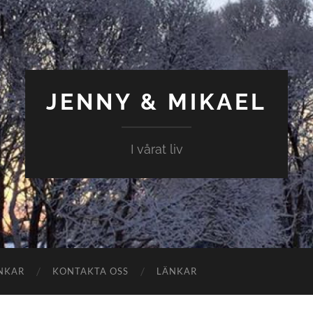
JENNY & MIKAEL
I vårat liv
NKAR
KONTAKTA OSS
LÄNKAR