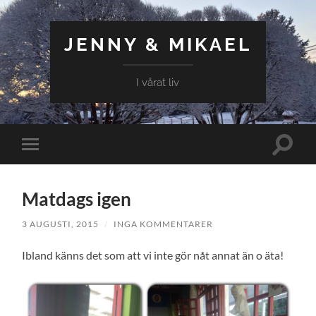
JENNY & MIKAEL
I vårat liv
Slå
Slå
på/av
på/av
sökfält
mobilmeny
Matdags igen
3 AUGUSTI, 2015
/
INGA KOMMENTARER
Ibland känns det som att vi inte gör nåt annat än o äta!