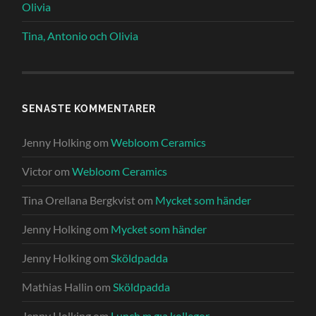
Olivia
Tina, Antonio och Olivia
SENASTE KOMMENTARER
Jenny Holking
om
Webloom Ceramics
Victor
om
Webloom Ceramics
Tina Orellana Bergkvist
om
Mycket som händer
Jenny Holking
om
Mycket som händer
Jenny Holking
om
Sköldpadda
Mathias Hallin
om
Sköldpadda
Jenny Holking
om
Lunch m g:a kollegor