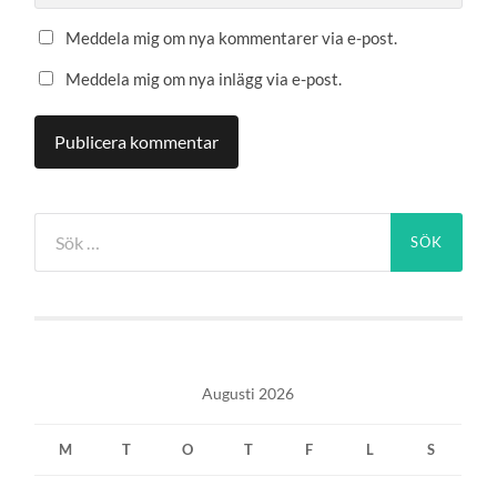
Meddela mig om nya kommentarer via e-post.
Meddela mig om nya inlägg via e-post.
Sök
efter:
Augusti 2026
M
T
O
T
F
L
S