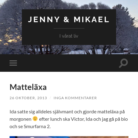
JENNY & MIKAEL
I vårat liv
Slå
Slå
på/av
på/av
sökfält
mobilmeny
Matteläxa
26 OKTOBER, 2013
/
INGA KOMMENTARER
Ida satte sig alldeles självmant och gjorde matteläxa på
morgonen
efter lunch ska Victor, Ida och jag gå på bio
och se Smurfarna 2.