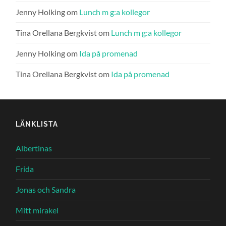
Jenny Holking
om
Lunch m g:a kollegor
Tina Orellana Bergkvist
om
Lunch m g:a kollegor
Jenny Holking
om
Ida på promenad
Tina Orellana Bergkvist
om
Ida på promenad
LÄNKLISTA
Albertinas
Frida
Jonas och Sandra
Mitt mirakel