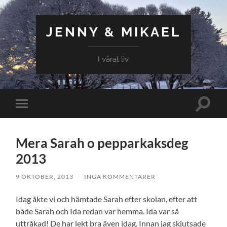
JENNY & MIKAEL
I vårat liv
Slå
Slå
på/av
på/av
sökfält
mobilmeny
Mera Sarah o pepparkaksdeg
2013
9 OKTOBER, 2013
/
INGA KOMMENTARER
Idag åkte vi och hämtade Sarah efter skolan, efter att
både Sarah och Ida redan var hemma. Ida var så
uttråkad! De har lekt bra även idag. Innan jag skjutsade