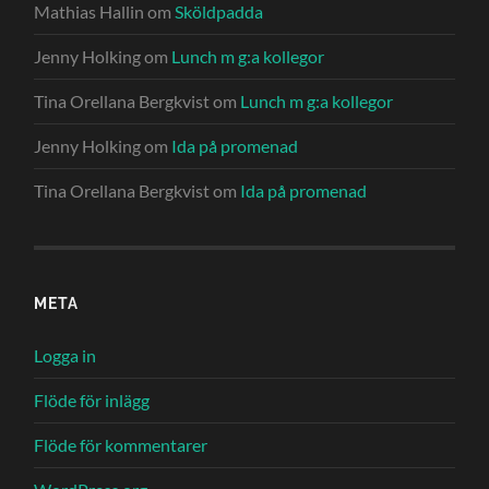
Mathias Hallin
om
Sköldpadda
Jenny Holking
om
Lunch m g:a kollegor
Tina Orellana Bergkvist
om
Lunch m g:a kollegor
Jenny Holking
om
Ida på promenad
Tina Orellana Bergkvist
om
Ida på promenad
META
Logga in
Flöde för inlägg
Flöde för kommentarer