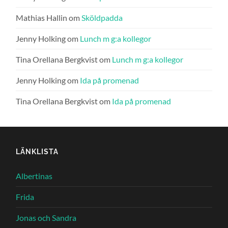
Mathias Hallin
om
Sköldpadda
Jenny Holking
om
Lunch m g:a kollegor
Tina Orellana Bergkvist
om
Lunch m g:a kollegor
Jenny Holking
om
Ida på promenad
Tina Orellana Bergkvist
om
Ida på promenad
LÄNKLISTA
Albertinas
Frida
Jonas och Sandra