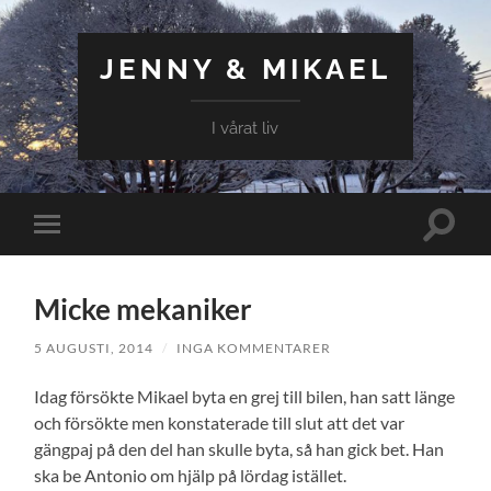
JENNY & MIKAEL
I vårat liv
Slå
Slå
på/av
på/av
sökfält
mobilmeny
Micke mekaniker
5 AUGUSTI, 2014
/
INGA KOMMENTARER
Idag försökte Mikael byta en grej till bilen, han satt länge
och försökte men konstaterade till slut att det var
gängpaj på den del han skulle byta, så han gick bet. Han
ska be Antonio om hjälp på lördag istället.