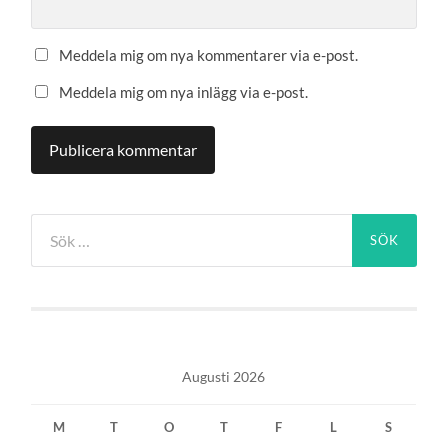
Meddela mig om nya kommentarer via e-post.
Meddela mig om nya inlägg via e-post.
Sök
efter:
Augusti 2026
M
T
O
T
F
L
S