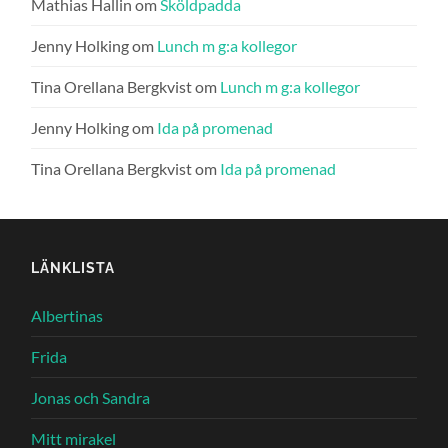
Mathias Hallin
om
Sköldpadda
Jenny Holking
om
Lunch m g:a kollegor
Tina Orellana Bergkvist
om
Lunch m g:a kollegor
Jenny Holking
om
Ida på promenad
Tina Orellana Bergkvist
om
Ida på promenad
LÄNKLISTA
Albertinas
Frida
Jonas och Sandra
Mitt mirakel