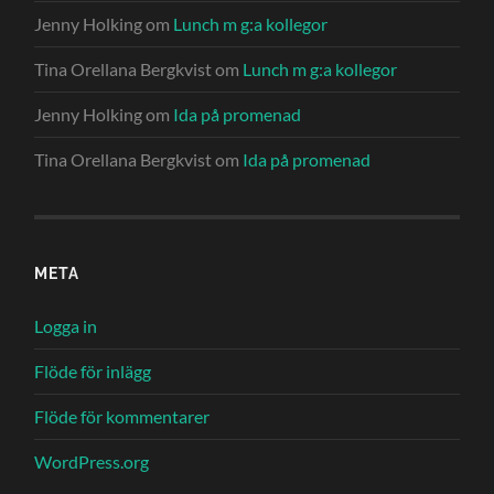
Jenny Holking
om
Lunch m g:a kollegor
Tina Orellana Bergkvist
om
Lunch m g:a kollegor
Jenny Holking
om
Ida på promenad
Tina Orellana Bergkvist
om
Ida på promenad
META
Logga in
Flöde för inlägg
Flöde för kommentarer
WordPress.org