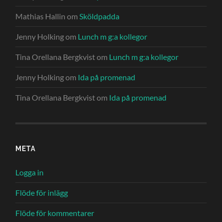
Mathias Hallin
om
Sköldpadda
Jenny Holking
om
Lunch m g:a kollegor
Tina Orellana Bergkvist
om
Lunch m g:a kollegor
Jenny Holking
om
Ida på promenad
Tina Orellana Bergkvist
om
Ida på promenad
META
Logga in
Flöde för inlägg
Flöde för kommentarer