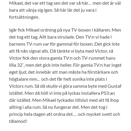
Mikael, det var ett tag sen det var så här… men det är väl
bara att vänja sig igen. Så här lär det ju vara i
fortsättningen.
Igår fick Mikael ordning på nya TV-boxen i källaren. Men
det tog ett tag. Allt bara strulade. Den TV:n vi hade i
barnens TV-rum var för gammal för boxen. Det gick inte
att få nån signal alls. Då tänkte vi byta med Victor, så
Victor fick den stora gamla TV:n och TV-rummet hans
lilla 32¨, men det gick inte heller. För gamla TV:n har inget
eget ljud, det innebär att man måste ha förstärkare och
högtalare mm… och det får helt sonika inte plats i
Victors rum. Så då skulle vi göra samma byte med Gustaf
istället. Men då höll vi inte på lyckas installera PS3:an
där istället. Men Mikael lyckades tillslut med att få ihop
allting i alla rum. Så nu fungerar det. Men det tog i
princip hela dagen att ordna det…. och mycket svett och
tålamod!