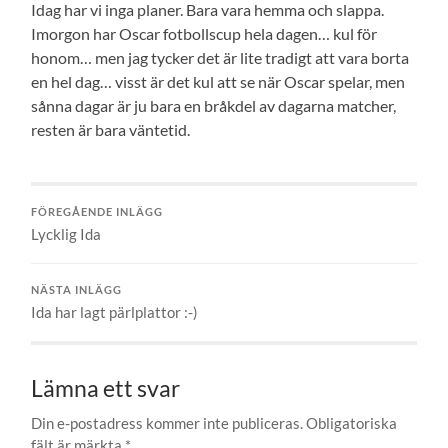
Idag har vi inga planer. Bara vara hemma och slappa.
Imorgon har Oscar fotbollscup hela dagen… kul för
honom… men jag tycker det är lite tradigt att vara borta
en hel dag… visst är det kul att se när Oscar spelar, men
sånna dagar är ju bara en bråkdel av dagarna matcher,
resten är bara väntetid.
FÖREGÅENDE INLÄGG
Lycklig Ida
NÄSTA INLÄGG
Ida har lagt pärlplattor :-)
Lämna ett svar
Din e-postadress kommer inte publiceras.
Obligatoriska
fält är märkta
*