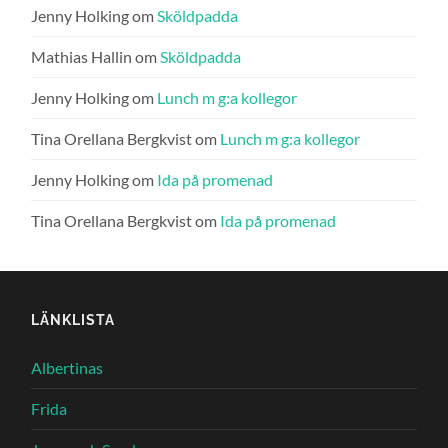
Jenny Holking
om
Sköldpadda
Mathias Hallin
om
Sköldpadda
Jenny Holking
om
Lunch m g:a kollegor
Tina Orellana Bergkvist
om
Lunch m g:a kollegor
Jenny Holking
om
Ida på promenad
Tina Orellana Bergkvist
om
Ida på promenad
LÄNKLISTA
Albertinas
Frida