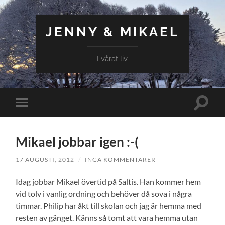
JENNY & MIKAEL
I vårat liv
Slå
Slå
på/av
på/av
sökfält
mobilmeny
Mikael jobbar igen :-(
17 AUGUSTI, 2012
/
INGA KOMMENTARER
Idag jobbar Mikael övertid på Saltis. Han kommer hem
vid tolv i vanlig ordning och behöver då sova i några
timmar. Philip har åkt till skolan och jag är hemma med
resten av gänget. Känns så tomt att vara hemma utan