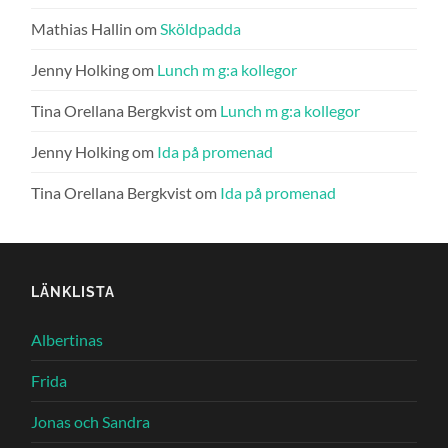
Mathias Hallin
om
Sköldpadda
Jenny Holking
om
Lunch m g:a kollegor
Tina Orellana Bergkvist
om
Lunch m g:a kollegor
Jenny Holking
om
Ida på promenad
Tina Orellana Bergkvist
om
Ida på promenad
LÄNKLISTA
Albertinas
Frida
Jonas och Sandra