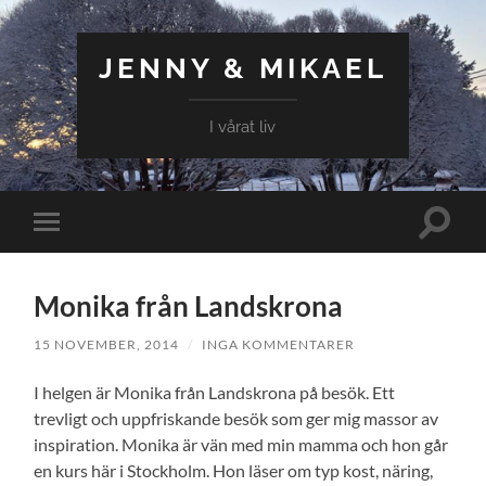
JENNY & MIKAEL
I vårat liv
Slå
Slå
på/av
på/av
sökfält
mobilmeny
Monika från Landskrona
15 NOVEMBER, 2014
/
INGA KOMMENTARER
I helgen är Monika från Landskrona på besök. Ett
trevligt och uppfriskande besök som ger mig massor av
inspiration. Monika är vän med min mamma och hon går
en kurs här i Stockholm. Hon läser om typ kost, näring,