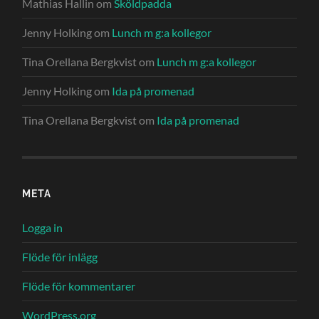
Mathias Hallin
om
Sköldpadda
Jenny Holking
om
Lunch m g:a kollegor
Tina Orellana Bergkvist
om
Lunch m g:a kollegor
Jenny Holking
om
Ida på promenad
Tina Orellana Bergkvist
om
Ida på promenad
META
Logga in
Flöde för inlägg
Flöde för kommentarer
WordPress.org