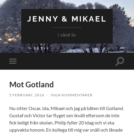
JENNY & MIKAEL
I vårat liv
Slå
Slå
på/av
på/av
sökfält
mobilmeny
Mot Gotland
5 FEBRUARI, 2016
/
INGA KOMMENTARER
Nu sitter Oscar, Ida, Mikael och jag på båten till Gotland.
Gustaf och Victor tar flyget sen ikväll eftersom de inte
fick ledigt från skolan. Philip fyller 20 idag och vi ska
uppvakta honom. En kollega till mig var snäll och lånade