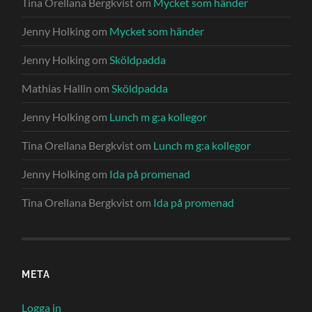
Tina Orellana Bergkvist
om
Mycket som händer
Jenny Holking
om
Mycket som händer
Jenny Holking
om
Sköldpadda
Mathias Hallin
om
Sköldpadda
Jenny Holking
om
Lunch m g:a kollegor
Tina Orellana Bergkvist
om
Lunch m g:a kollegor
Jenny Holking
om
Ida på promenad
Tina Orellana Bergkvist
om
Ida på promenad
META
Logga in