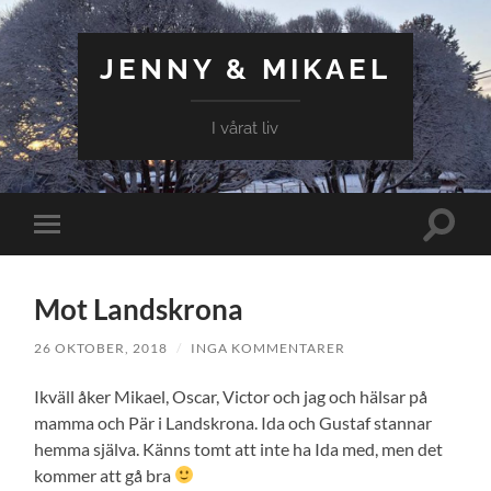
JENNY & MIKAEL
I vårat liv
Slå
Slå
på/av
på/av
sökfält
mobilmeny
Mot Landskrona
26 OKTOBER, 2018
/
INGA KOMMENTARER
Ikväll åker Mikael, Oscar, Victor och jag och hälsar på
mamma och Pär i Landskrona. Ida och Gustaf stannar
hemma själva. Känns tomt att inte ha Ida med, men det
kommer att gå bra