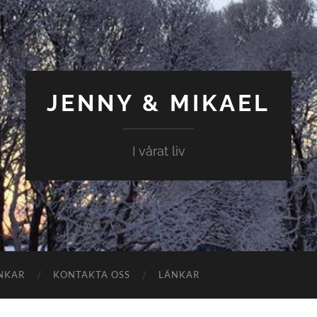
JENNY & MIKAEL
I vårat liv
NKAR
KONTAKTA OSS
LÄNKAR