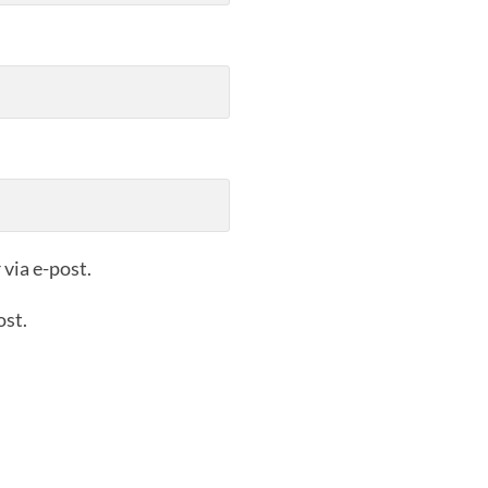
via e-post.
ost.