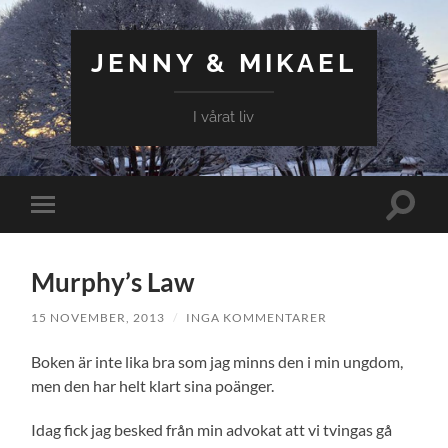
JENNY & MIKAEL
I vårat liv
Slå
Slå
på/av
på/av
sökfält
mobilmeny
Murphy’s Law
15 NOVEMBER, 2013
/
INGA KOMMENTARER
Boken är inte lika bra som jag minns den i min ungdom,
men den har helt klart sina poänger.
Idag fick jag besked från min advokat att vi tvingas gå