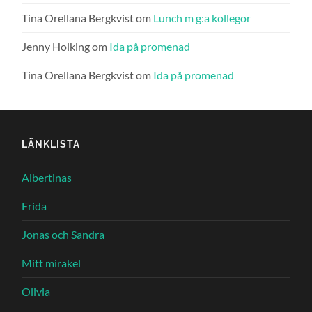
Tina Orellana Bergkvist
om
Lunch m g:a kollegor
Jenny Holking
om
Ida på promenad
Tina Orellana Bergkvist
om
Ida på promenad
LÄNKLISTA
Albertinas
Frida
Jonas och Sandra
Mitt mirakel
Olivia