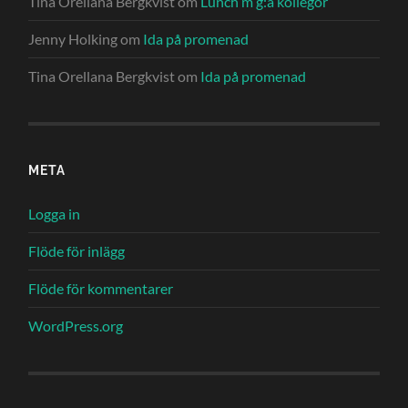
Tina Orellana Bergkvist
om
Lunch m g:a kollegor
Jenny Holking
om
Ida på promenad
Tina Orellana Bergkvist
om
Ida på promenad
META
Logga in
Flöde för inlägg
Flöde för kommentarer
WordPress.org