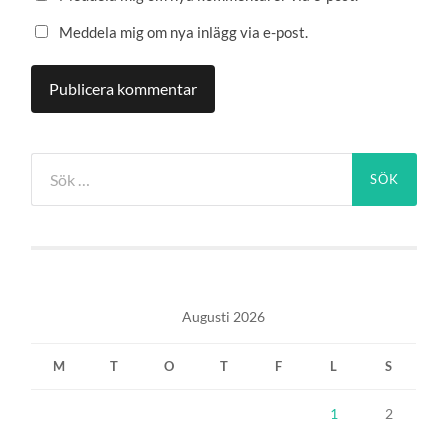
Meddela mig om nya inlägg via e-post.
Sök
efter:
Augusti 2026
M
T
O
T
F
L
S
1
2