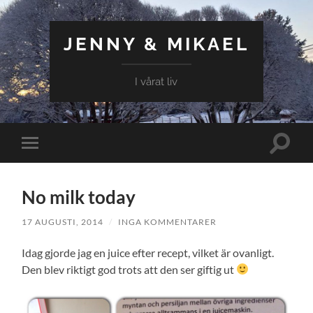
JENNY & MIKAEL
I vårat liv
Slå
Slå
på/av
på/av
sökfält
mobilmeny
No milk today
17 AUGUSTI, 2014
/
INGA KOMMENTARER
Idag gjorde jag en juice efter recept, vilket är ovanligt.
Den blev riktigt god trots att den ser giftig ut