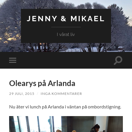
JENNY & MIKAEL
I vårat liv
Slå
Slå
på/av
på/av
sökfält
mobilmeny
Olearys på Arlanda
29 JULI, 2015
/
INGA KOMMENTARER
Nu äter vi lunch på Arlanda i väntan på ombordstigning.