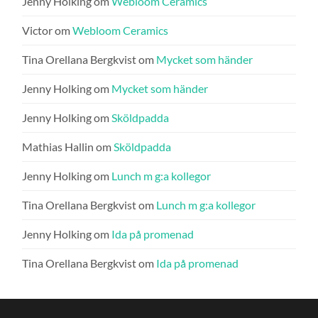
Jenny Holking
om
Webloom Ceramics
Victor
om
Webloom Ceramics
Tina Orellana Bergkvist
om
Mycket som händer
Jenny Holking
om
Mycket som händer
Jenny Holking
om
Sköldpadda
Mathias Hallin
om
Sköldpadda
Jenny Holking
om
Lunch m g:a kollegor
Tina Orellana Bergkvist
om
Lunch m g:a kollegor
Jenny Holking
om
Ida på promenad
Tina Orellana Bergkvist
om
Ida på promenad