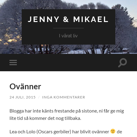
JENNY & MIKAEL
I vårat liv
Slå
Slå
på/av
på/av
sökfält
mobilmeny
Ovänner
24 JULI, 2015
/
INGA KOMMENTARER
Blogga har inte känts frestande på sistone, ni får ge mig
lite tid så kommer det nog tillbaka.
Lea och Lolo (Oscars gerbiler) har blivit ovänner
de