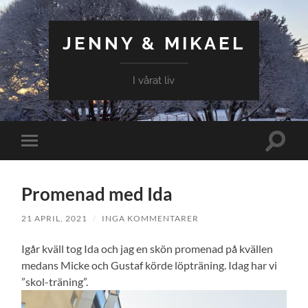
JENNY & MIKAEL
I vårat liv
Slå
Slå
på/av
på/av
sökfält
mobilmeny
Promenad med Ida
21 APRIL, 2021
/
INGA KOMMENTARER
Igår kväll tog Ida och jag en skön promenad på kvällen
medans Micke och Gustaf körde löpträning. Idag har vi
”skol-träning”.