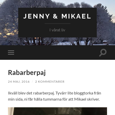
JENNY & MIKAEL
I vårat liv
Slå
Slå
på/av
på/av
sökfält
mobilmeny
Rabarberpaj
24 MAJ, 2016
/
2 KOMMENTARER
Ikväll blev det rabarberpaj. Tyvärr lite bloggtorka från
min sida, ni får hålla tummarna för att Mikael skriver.