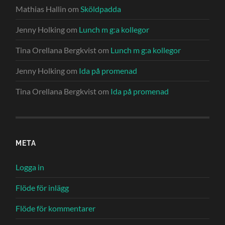
Mathias Hallin
om
Sköldpadda
Jenny Holking
om
Lunch m g:a kollegor
Tina Orellana Bergkvist
om
Lunch m g:a kollegor
Jenny Holking
om
Ida på promenad
Tina Orellana Bergkvist
om
Ida på promenad
META
Logga in
Flöde för inlägg
Flöde för kommentarer