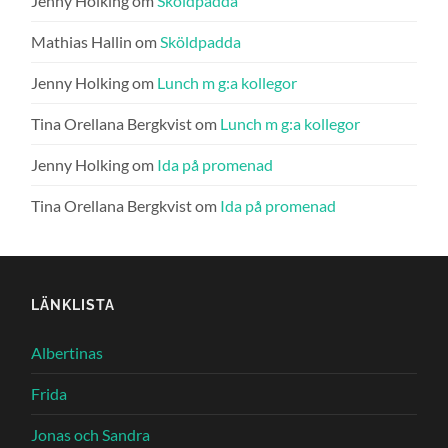
Jenny Holking
om
Sköldpadda
Mathias Hallin
om
Sköldpadda
Jenny Holking
om
Lunch m g:a kollegor
Tina Orellana Bergkvist
om
Lunch m g:a kollegor
Jenny Holking
om
Ida på promenad
Tina Orellana Bergkvist
om
Ida på promenad
LÄNKLISTA
Albertinas
Frida
Jonas och Sandra