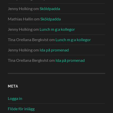
Jenny Holking
om
Sköldpadda
Mathias Hallin
om
Sköldpadda
Jenny Holking
om
Lunch m g:a kollegor
Tina Orellana Bergkvist
om
Lunch m g:a kollegor
Jenny Holking
om
Ida på promenad
Tina Orellana Bergkvist
om
Ida på promenad
META
Logga in
Flöde för inlägg