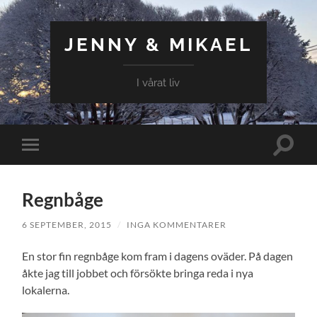
JENNY & MIKAEL
I vårat liv
Slå
Slå
på/av
på/av
sökfält
mobilmeny
Regnbåge
6 SEPTEMBER, 2015
/
INGA KOMMENTARER
En stor fin regnbåge kom fram i dagens oväder. På dagen
åkte jag till jobbet och försökte bringa reda i nya
lokalerna.