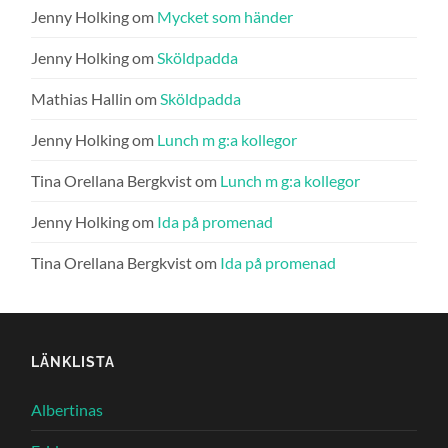
Jenny Holking
om
Mycket som händer
Jenny Holking
om
Sköldpadda
Mathias Hallin
om
Sköldpadda
Jenny Holking
om
Lunch m g:a kollegor
Tina Orellana Bergkvist
om
Lunch m g:a kollegor
Jenny Holking
om
Ida på promenad
Tina Orellana Bergkvist
om
Ida på promenad
LÄNKLISTA
Albertinas