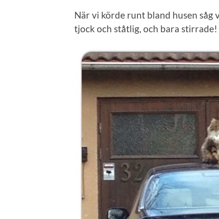
När vi körde runt bland husen såg vi
tjock och ståtlig, och bara stirrad