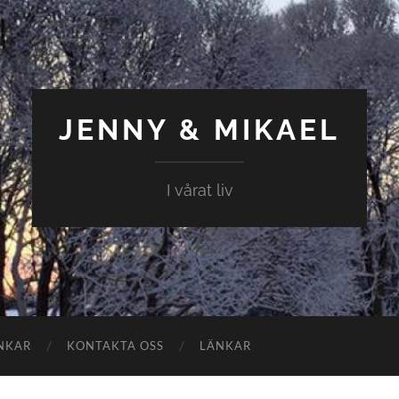
JENNY & MIKAEL
I vårat liv
NKAR
KONTAKTA OSS
LÄNKAR