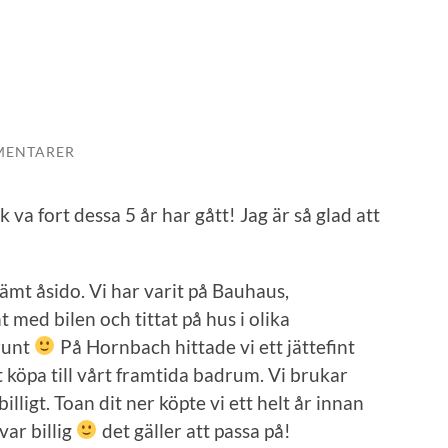
MENTARER
 va fort dessa 5 år har gått! Jag är så glad att
 skämt åsido. Vi har varit på Bauhaus,
med bilen och tittat på hus i olika
 runt
På Hornbach hittade vi ett jättefint
tt köpa till vårt framtida badrum. Vi brukar
illigt. Toan dit ner köpte vi ett helt år innan
var billig
det gäller att passa på!