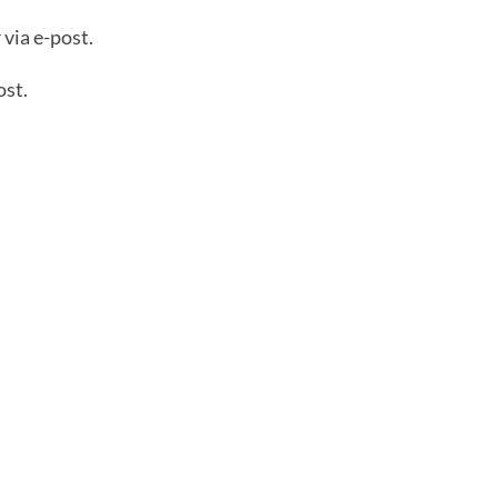
via e-post.
ost.