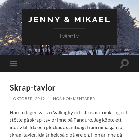
JENNY & MIKAEL
I vårat liv
Slå
Slå
på/av
på/av
sökfält
mobilmeny
Skrap-tavlor
1 OKTOBER, 2019
/
INGA KOMMENTARER
Häromdagen var vi i Vällingby och strosade omkring och
stötte på skrap-tavlor inne på Panduro. Jag köpte ett
motiv till Ida och plockade samtidigt fram mina gamla
skrap-tavlor. Ida är helt såld på grejen. Hon är inne på