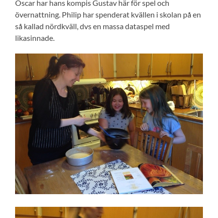
Oscar har hans kompis Gustav här för spel och
övernattning. Philip har spenderat kvällen i skolan på en
så kallad nördkväll, dvs en massa dataspel med
likasinnade.