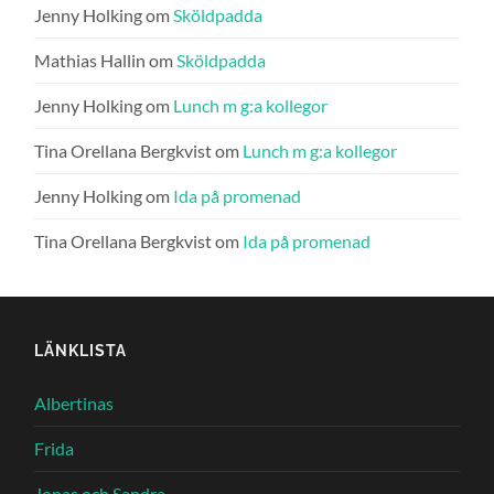
Jenny Holking
om
Sköldpadda
Mathias Hallin
om
Sköldpadda
Jenny Holking
om
Lunch m g:a kollegor
Tina Orellana Bergkvist
om
Lunch m g:a kollegor
Jenny Holking
om
Ida på promenad
Tina Orellana Bergkvist
om
Ida på promenad
LÄNKLISTA
Albertinas
Frida
Jonas och Sandra