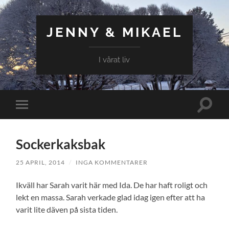
JENNY & MIKAEL
I vårat liv
Slå
Slå
på/av
på/av
sökfält
mobilmeny
Sockerkaksbak
25 APRIL, 2014
/
INGA KOMMENTARER
Ikväll har Sarah varit här med Ida. De har haft roligt och
lekt en massa. Sarah verkade glad idag igen efter att ha
varit lite däven på sista tiden.