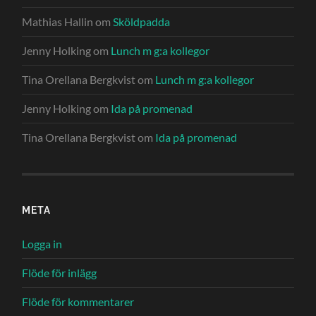
Mathias Hallin
om
Sköldpadda
Jenny Holking
om
Lunch m g:a kollegor
Tina Orellana Bergkvist
om
Lunch m g:a kollegor
Jenny Holking
om
Ida på promenad
Tina Orellana Bergkvist
om
Ida på promenad
META
Logga in
Flöde för inlägg
Flöde för kommentarer