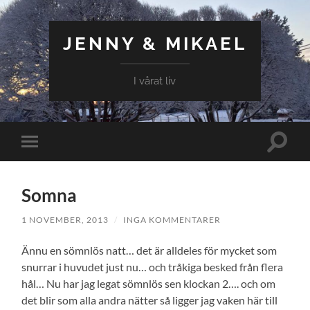
JENNY & MIKAEL
I vårat liv
Slå
Slå
på/av
på/av
sökfält
mobilmeny
Somna
1 NOVEMBER, 2013
/
INGA KOMMENTARER
Ännu en sömnlös natt… det är alldeles för mycket som
snurrar i huvudet just nu… och tråkiga besked från flera
hål… Nu har jag legat sömnlös sen klockan 2…. och om
det blir som alla andra nätter så ligger jag vaken här till