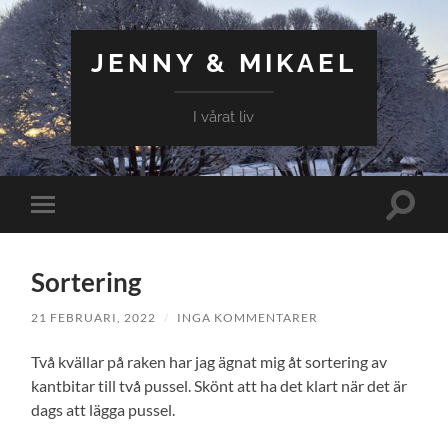
JENNY & MIKAEL
I vårat liv
Slå
Slå
på/av
på/av
sökfält
mobilmeny
Sortering
21 FEBRUARI, 2022
/
INGA KOMMENTARER
Två kvällar på raken har jag ägnat mig åt sortering av
kantbitar till två pussel. Skönt att ha det klart när det är
dags att lägga pussel.