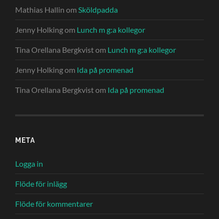
Mathias Hallin
om
Sköldpadda
Jenny Holking
om
Lunch m g:a kollegor
Tina Orellana Bergkvist
om
Lunch m g:a kollegor
Jenny Holking
om
Ida på promenad
Tina Orellana Bergkvist
om
Ida på promenad
META
Logga in
Flöde för inlägg
Flöde för kommentarer