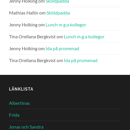
Jenny Holking
om
Sköldpadda
Mathias Hallin
om
Sköldpadda
Jenny Holking
om
Lunch m g:a kollegor
Tina Orellana Bergkvist
om
Lunch m g:a kollegor
Jenny Holking
om
Ida på promenad
Tina Orellana Bergkvist
om
Ida på promenad
LÄNKLISTA
Albertinas
Frida
Jonas och Sandra