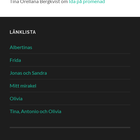
Tina Orellana Bergkvist
om
Ida på promenad
LÄNKLISTA
Albertinas
Frida
Jonas och Sandra
Mitt mirakel
Olivia
Tina, Antonio och Olivia