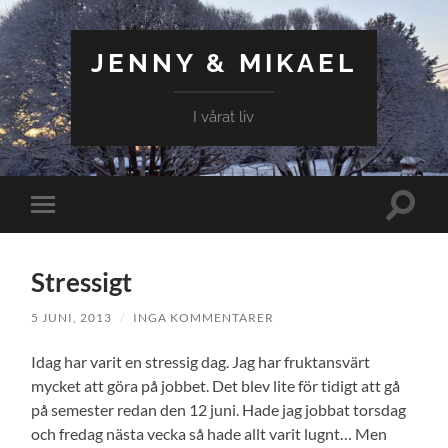
JENNY & MIKAEL
I vårat liv
Slå
Slå
på/av
på/av
sökfält
mobilmeny
Stressigt
5 JUNI, 2013
/
INGA KOMMENTARER
Idag har varit en stressig dag. Jag har fruktansvärt
mycket att göra på jobbet. Det blev lite för tidigt att gå
på semester redan den 12 juni. Hade jag jobbat torsdag
och fredag nästa vecka så hade allt varit lugnt… Men