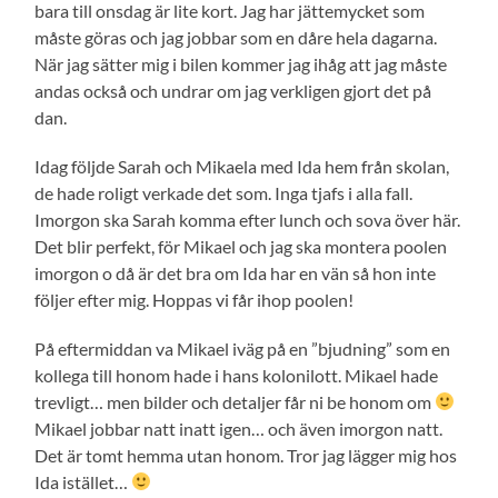
bara till onsdag är lite kort. Jag har jättemycket som
måste göras och jag jobbar som en dåre hela dagarna.
När jag sätter mig i bilen kommer jag ihåg att jag måste
andas också och undrar om jag verkligen gjort det på
dan.
Idag följde Sarah och Mikaela med Ida hem från skolan,
de hade roligt verkade det som. Inga tjafs i alla fall.
Imorgon ska Sarah komma efter lunch och sova över här.
Det blir perfekt, för Mikael och jag ska montera poolen
imorgon o då är det bra om Ida har en vän så hon inte
följer efter mig. Hoppas vi får ihop poolen!
På eftermiddan va Mikael iväg på en ”bjudning” som en
kollega till honom hade i hans kolonilott. Mikael hade
trevligt… men bilder och detaljer får ni be honom om
Mikael jobbar natt inatt igen… och även imorgon natt.
Det är tomt hemma utan honom. Tror jag lägger mig hos
Ida istället…