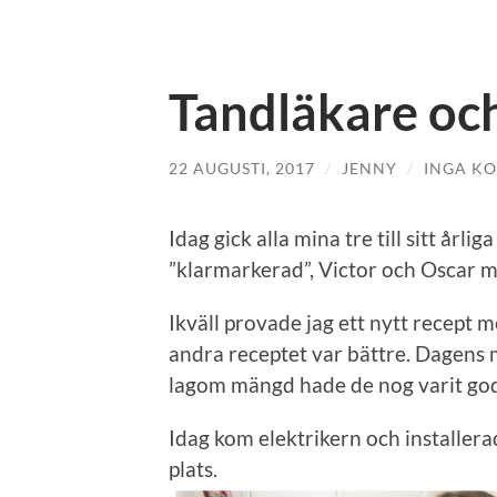
Tandläkare oc
22 AUGUSTI, 2017
/
JENNY
/
INGA K
Idag gick alla mina tre till sitt årl
”klarmarkerad”, Victor och Oscar m
Ikväll provade jag ett nytt recept 
andra receptet var bättre. Dagens 
lagom mängd hade de nog varit go
Idag kom elektrikern och installerad
plats.