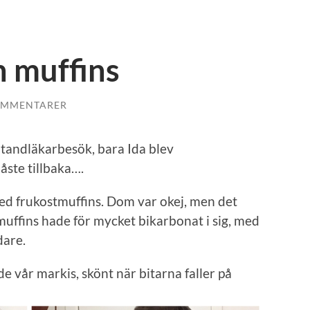
h muffins
OMMENTARER
iga tandläkarbesök, bara Ida blev
åste tillbaka….
med frukostmuffins. Dom var okej, men det
muffins hade för mycket bikarbonat i sig, med
dare.
e vår markis, skönt när bitarna faller på