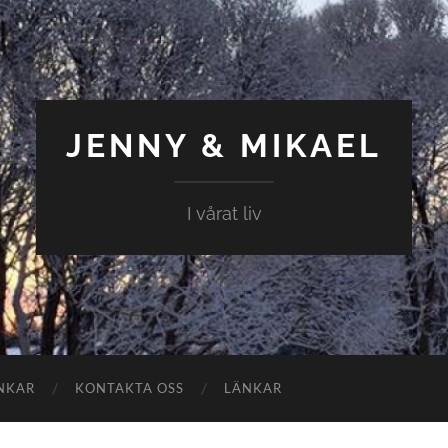
JENNY & MIKAEL
I vårat liv
NKAR
KONTAKTA OSS
LÄNKAR