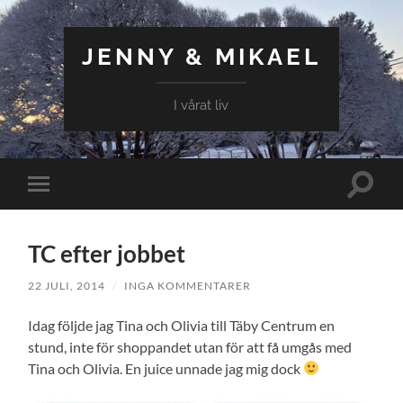
JENNY & MIKAEL
I vårat liv
Slå
Slå
på/av
på/av
sökfält
mobilmeny
TC efter jobbet
22 JULI, 2014
/
INGA KOMMENTARER
Idag följde jag Tina och Olivia till Täby Centrum en
stund, inte för shoppandet utan för att få umgås med
Tina och Olivia. En juice unnade jag mig dock