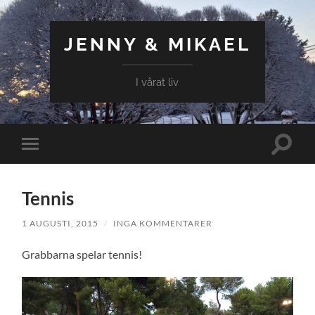
JENNY & MIKAEL
I vårat liv
Slå
Slå
på/av
på/av
sökfält
mobilmeny
Tennis
1 AUGUSTI, 2015
/
INGA KOMMENTARER
Grabbarna spelar tennis!