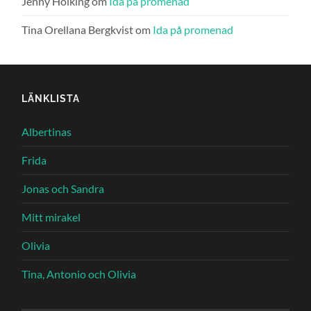
Jenny Holking
om
Ida på promenad
Tina Orellana Bergkvist
om
Ida på promenad
LÄNKLISTA
Albertinas
Frida
Jonas och Sandra
Mitt mirakel
Olivia
Tina, Antonio och Olivia