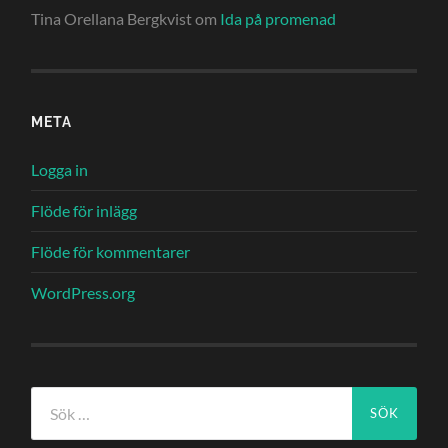
Tina Orellana Bergkvist
om
Ida på promenad
META
Logga in
Flöde för inlägg
Flöde för kommentarer
WordPress.org
Sök
efter: