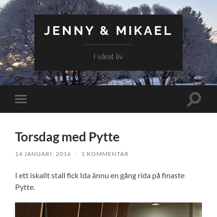
JENNY & MIKAEL
I vårat liv
Slå
Slå
på/av
på/av
sökfält
mobilmeny
Torsdag med Pytte
14 JANUARI, 2016
/
1 KOMMENTAR
I ett iskallt stall fick Ida ännu en gång rida på finaste
Pytte.