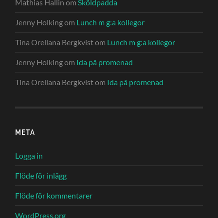
Mathias Hallin
om
Sköldpadda
Jenny Holking
om
Lunch m g:a kollegor
Tina Orellana Bergkvist
om
Lunch m g:a kollegor
Jenny Holking
om
Ida på promenad
Tina Orellana Bergkvist
om
Ida på promenad
META
Logga in
Flöde för inlägg
Flöde för kommentarer
WordPress.org