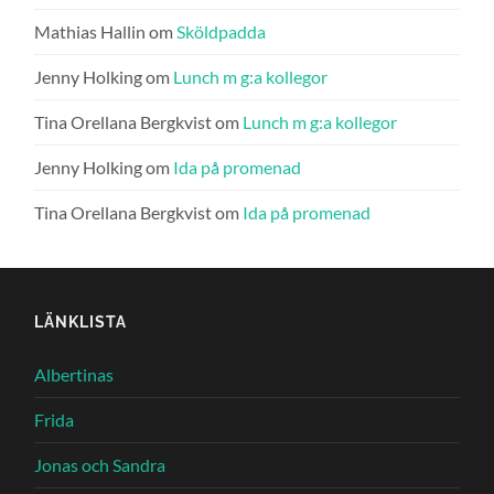
Mathias Hallin
om
Sköldpadda
Jenny Holking
om
Lunch m g:a kollegor
Tina Orellana Bergkvist
om
Lunch m g:a kollegor
Jenny Holking
om
Ida på promenad
Tina Orellana Bergkvist
om
Ida på promenad
LÄNKLISTA
Albertinas
Frida
Jonas och Sandra