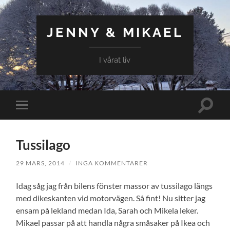
JENNY & MIKAEL
I vårat liv
Slå
Slå
på/av
på/av
sökfält
mobilmeny
Tussilago
29 MARS, 2014
/
INGA KOMMENTARER
Idag såg jag från bilens fönster massor av tussilago längs
med dikeskanten vid motorvägen. Så fint! Nu sitter jag
ensam på lekland medan Ida, Sarah och Mikela leker.
Mikael passar på att handla några småsaker på Ikea och