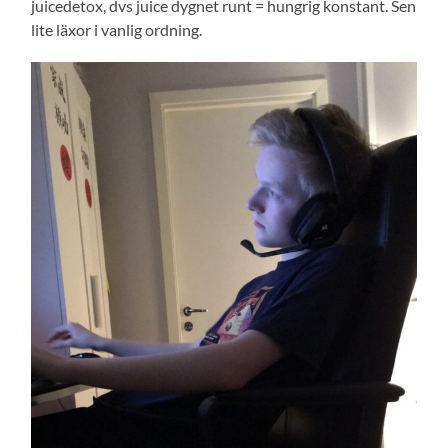
juicedetox, dvs juice dygnet runt = hungrig konstant. Sen
lite läxor i vanlig ordning.