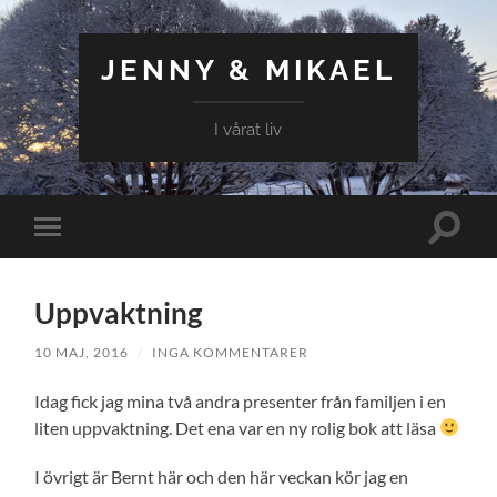
JENNY & MIKAEL
I vårat liv
Slå
Slå
på/av
på/av
sökfält
mobilmeny
Uppvaktning
10 MAJ, 2016
/
INGA KOMMENTARER
Idag fick jag mina två andra presenter från familjen i en
liten uppvaktning. Det ena var en ny rolig bok att läsa
I övrigt är Bernt här och den här veckan kör jag en