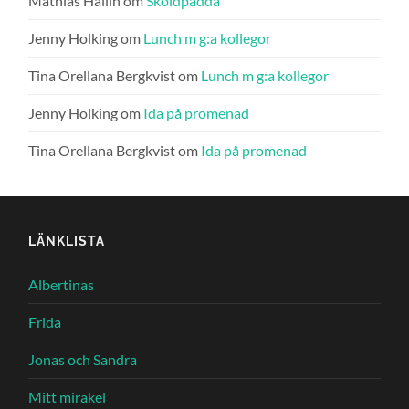
Mathias Hallin
om
Sköldpadda
Jenny Holking
om
Lunch m g:a kollegor
Tina Orellana Bergkvist
om
Lunch m g:a kollegor
Jenny Holking
om
Ida på promenad
Tina Orellana Bergkvist
om
Ida på promenad
LÄNKLISTA
Albertinas
Frida
Jonas och Sandra
Mitt mirakel