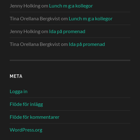
Jenny Holking
om
Lunch m g:a kollegor
Tina Orellana Bergkvist
om
Lunch m g:a kollegor
Jenny Holking
om
Ida på promenad
Tina Orellana Bergkvist
om
Ida på promenad
META
Logga in
Flöde för inlägg
Flöde för kommentarer
WordPress.org