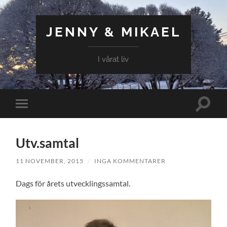
JENNY & MIKAEL
I vårat liv
Slå
Slå
på/av
på/av
sökfält
mobilmeny
Utv.samtal
11 NOVEMBER, 2015
/
INGA KOMMENTARER
Dags för årets utvecklingssamtal.