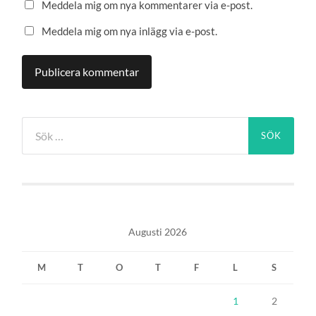
Meddela mig om nya kommentarer via e-post.
Meddela mig om nya inlägg via e-post.
Sök
efter:
Augusti 2026
M
T
O
T
F
L
S
1
2