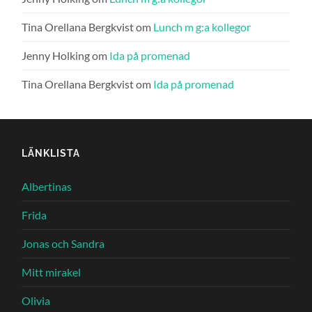
Tina Orellana Bergkvist
om
Lunch m g:a kollegor
Jenny Holking
om
Ida på promenad
Tina Orellana Bergkvist
om
Ida på promenad
LÄNKLISTA
Albertinas
Frida
Jonas och Sandra
Mitt mirakel
Olivia