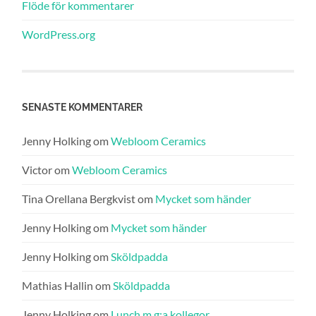
Flöde för kommentarer
WordPress.org
SENASTE KOMMENTARER
Jenny Holking
om
Webloom Ceramics
Victor
om
Webloom Ceramics
Tina Orellana Bergkvist
om
Mycket som händer
Jenny Holking
om
Mycket som händer
Jenny Holking
om
Sköldpadda
Mathias Hallin
om
Sköldpadda
Jenny Holking
om
Lunch m g:a kollegor