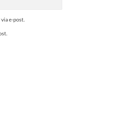
via e-post.
ost.