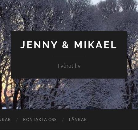
JENNY & MIKAEL
I vårat liv
NKAR
KONTAKTA OSS
LÄNKAR