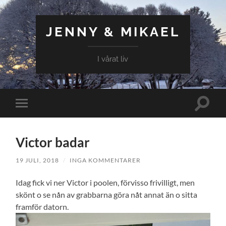
JENNY & MIKAEL
I vårat liv
Slå
Slå
på/av
på/av
sökfält
mobilmeny
Victor badar
19 JULI, 2018
/
INGA KOMMENTARER
Idag fick vi ner Victor i poolen, förvisso frivilligt, men
skönt o se nån av grabbarna göra nåt annat än o sitta
framför datorn.