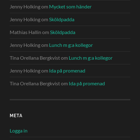
Jenny Holking
om
Mycket som händer
Jenny Holking
om
Sköldpadda
Mathias Hallin
om
Sköldpadda
Jenny Holking
om
Lunch m g:a kollegor
Tina Orellana Bergkvist
om
Lunch m g:a kollegor
Jenny Holking
om
Ida på promenad
Tina Orellana Bergkvist
om
Ida på promenad
META
Logga in