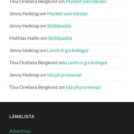
Tina Orellana Bergkvist
om
Mycket som händer
Jenny Holking
om
Mycket som händer
Jenny Holking
om
Sköldpadda
Mathias Hallin
om
Sköldpadda
Jenny Holking
om
Lunch m g:a kollegor
Tina Orellana Bergkvist
om
Lunch m g:a kollegor
Jenny Holking
om
Ida på promenad
Tina Orellana Bergkvist
om
Ida på promenad
LÄNKLISTA
Albertinas