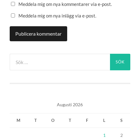
Meddela mig om nya kommentarer via e-post.
Meddela mig om nya inlägg via e-post.
Sök
efter:
Augusti 2026
M
T
O
T
F
L
S
1
2