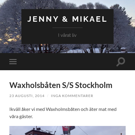
JENNY & MIKAEL
I vårat liv
Slå
Slå
på/av
på/av
sökfält
mobilmeny
Waxholsbåten S/S Stockholm
23 AUGUSTI, 2014
/
INGA KOMMENTARER
Ikväll åker vi med Waxholmsbåten och äter mat med
våra gäster.