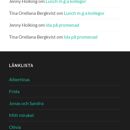
Jenny Holking
om
Lunch m g:a kollegor
Tina Orellana Bergkvist
om
Lunch m g:a kollegor
Jenny Holking
om
Ida på promenad
Tina Orellana Bergkvist
om
Ida på promenad
LÄNKLISTA
Albertinas
Frida
Jonas och Sandra
Mitt mirakel
Olivia